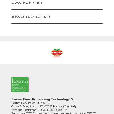
ШОКОЛАД И КРЕМЫ
ЕМКОСТИ & СМЕCИТЕЛИ
Boema Food Processing Technology S.r.l.
Partita I.V.A. n° 04087960045
Corso R. Scagliola n. 197 - 12052
Neive
(Cn)
Italy
Уставной капитал: EURO 10.000.000,00 i.v.
Записть в ТТП Г. Кунео под номером регистрации – 335207