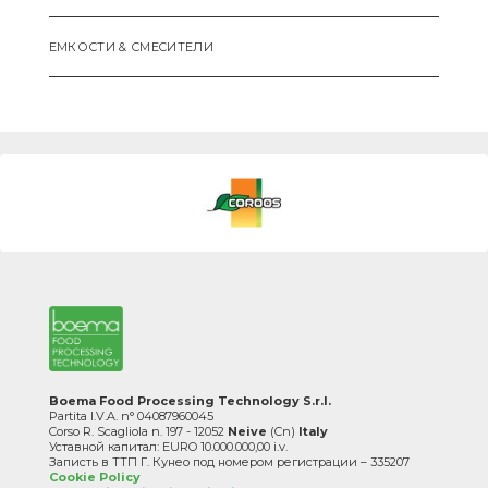
ЕМКОСТИ & СМЕCИТЕЛИ
Boema Food Processing Technology S.r.l.
Partita I.V.A. n° 04087960045
Corso R. Scagliola n. 197 - 12052
Neive
(Cn)
Italy
Уставной капитал: EURO 10.000.000,00 i.v.
Записть в ТТП Г. Кунео под номером регистрации – 335207
Cookie Policy