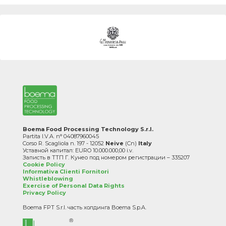
Boema Food Processing Technology S.r.l.
Partita I.V.A. n° 04087960045
Corso R. Scagliola n. 197 - 12052
Neive
(Cn)
Italy
Уставной капитал: EURO 10.000.000,00 i.v.
Записть в ТТП Г. Кунео под номером регистрации – 335207
Cookie Policy
Informativa Clienti Fornitori
Whistleblowing
Exercise of Personal Data Rights
Privacy Policy
Boema FPT S.r.l. часть холдинга Boema S.p.A.