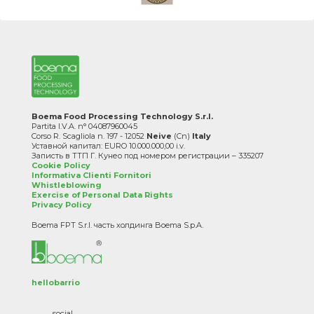
Boema Food Processing Technology S.r.l.
Partita I.V.A. n° 04087960045
Corso R. Scagliola n. 197 - 12052
Neive
(Cn)
Italy
Уставной капитал: EURO 10.000.000,00 i.v.
Записть в ТТП Г. Кунео под номером регистрации – 335207
Cookie Policy
Informativa Clienti Fornitori
Whistleblowing
Exercise of Personal Data Rights
Privacy Policy
Boema FPT S.r.l. часть холдинга Boema S.p.A.
hellobarrio
social