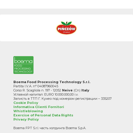
Boema Food Processing Technology S.r.l.
Partita I.V.A. n° 04087960045
Corso R. Scagliola n. 197 - 12052
Neive
(Cn)
Italy
Уставной капитал: EURO 10.000.000,00 i.v.
Записть в ТТП Г. Кунео под номером регистрации – 335207
Cookie Policy
Informativa Clienti Fornitori
Whistleblowing
Exercise of Personal Data Rights
Privacy Policy
Boema FPT S.r.l. часть холдинга Boema S.p.A.