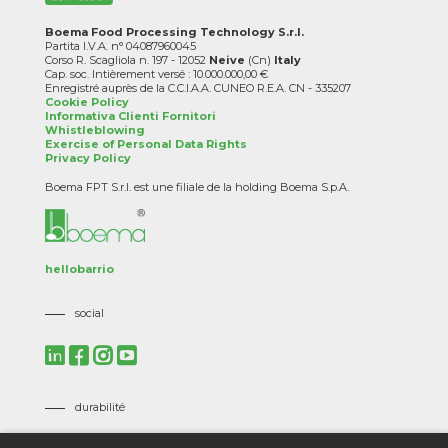
Boema Food Processing Technology S.r.l.
Partita I.V.A. n° 04087960045
Corso R. Scagliola n. 197 - 12052
Neive
(Cn)
Italy
Cap. soc. Intièrement versé : 10.000.000,00 €
Enregistré auprès de la C.C.I.A.A. CUNEO R.E.A. CN - 335207
Cookie Policy
Informativa Clienti Fornitori
Whistleblowing
Exercise of Personal Data Rights
Privacy Policy
Boema FPT S.r.l. est une filiale de la holding Boema S.p.A.
hellobarrio
social
durabilité
Mission, Vision and Corporate Policies