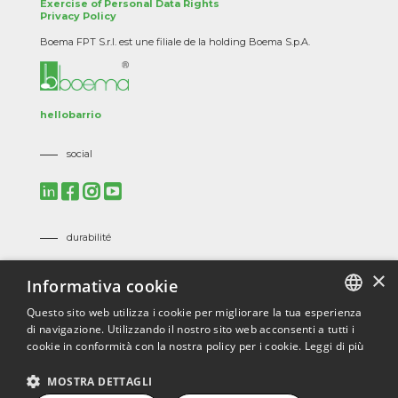
Exercise of Personal Data Rights
Privacy Policy
Boema FPT S.r.l. est une filiale de la holding Boema S.p.A.
hellobarrio
social
durabilité
Mission, Vision and Corporate Policies
×
Informativa cookie
Code of Ethics
Suppliers Code of Ethics
Questo sito web utilizza i cookie per migliorare la tua esperienza
di navigazione. Utilizzando il nostro sito web acconsenti a tutti i
ITALIAN
certifications
cookie in conformità con la nostra policy per i cookie.
Leggi di più
ENGLISH
ISO 9001
/
ISO 45001
/
ISO 14001
/
ISO 3834
/
EN 1090
/
MOSTRA DETTAGLI
ECOVADIS
FRENCH