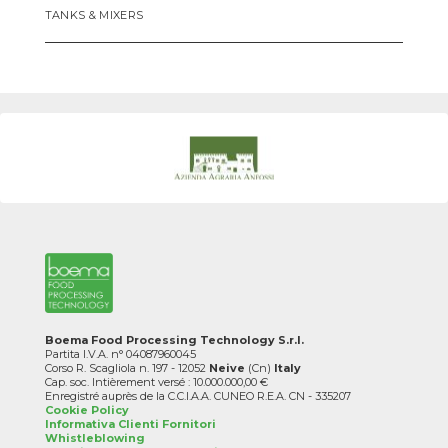
TANKS & MIXERS
Boema Food Processing Technology S.r.l.
Partita I.V.A. n° 04087960045
Corso R. Scagliola n. 197 - 12052
Neive
(Cn)
Italy
Cap. soc. Intièrement versé : 10.000.000,00 €
Enregistré auprès de la C.C.I.A.A. CUNEO R.E.A. CN - 335207
Cookie Policy
Informativa Clienti Fornitori
Whistleblowing