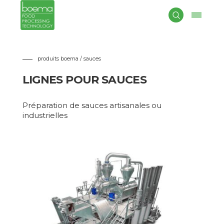
BOEMA
conçoit et réalise lignes complètes pour la préparation
de
sauces
homogènes ou en pièces. Les lignes peuvent êtr
personnalisées selon les ingrédients et les caractéristiques du
produit final demandé, sur la base de lequel les technologies et
la composition de la ligne changent
.
produits boema / sauces
LIGNES POUR SAUCES
Préparation de sauces artisanales ou
industrielles