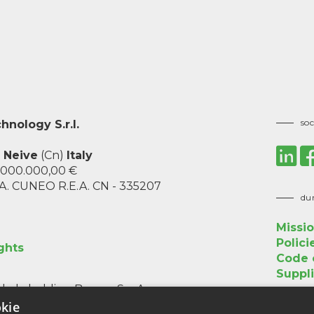
soc
nology S.r.l.
2
Neive
(Cn)
Italy
0.000.000,00 €
A.A. CUNEO R.E.A. CN - 335207
dur
Missio
Polici
ghts
Code o
Suppli
e de la holding Boema S.p.A.
kie
cer