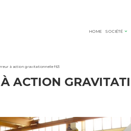
ranger ayant un poids spécifique supérieur à celui du produit en transformation. Elle e
ans fin. Le produit est déchargé dans un suivant séparateur eau-produit.
HOME
SOCIÉTÉ
erreur à action gravitationnelle f63
 À ACTION GRAVITAT