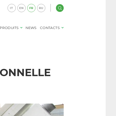
st composée d’un cône renversé avec rotor intérieur qui crée la turbulence. Les pierres
IT
EN
FR
RU
PRODUITS
NEWS
CONTACTS
IONNELLE