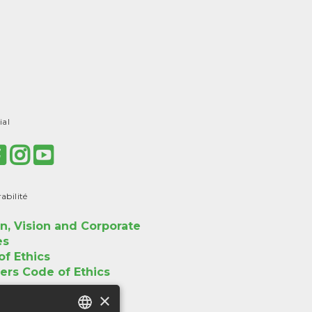
ial
abilité
n, Vision and Corporate
es
f Ethics
ers Code of Ethics
×
tifications