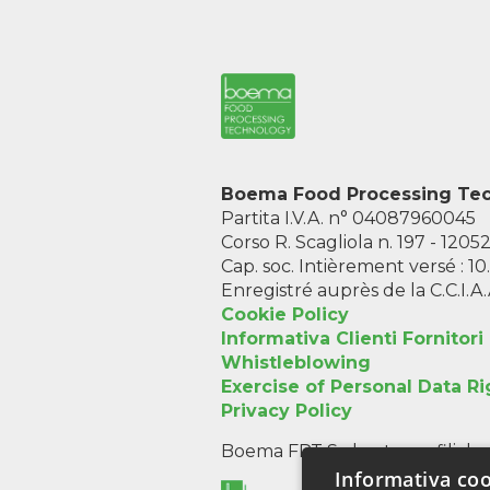
Boema Food Processing Tech
Partita I.V.A. n° 04087960045
Corso R. Scagliola n. 197 - 1205
Cap. soc. Intièrement versé : 1
Enregistré auprès de la C.C.I.
Cookie Policy
Informativa Clienti Fornitori
Whistleblowing
Exercise of Personal Data Ri
Privacy Policy
Boema FPT S.r.l. est une filial
Informativa coo