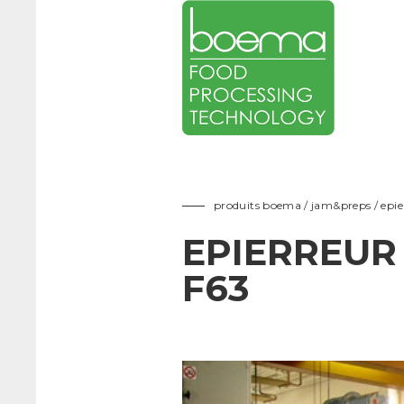
Cette machine est utilisée pour séparer pierres, sol et n’importe quel corps ét
tombent sur le fond du cône et sont évacués en continu par un élévateur à vis s
produits boema / jam&preps
/ epi
EPIERREUR
F63