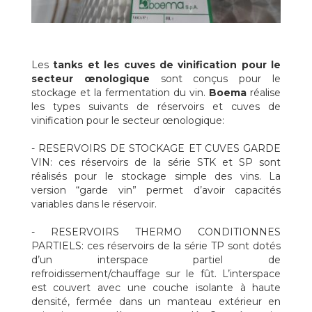
et une isolation totale et d’épaisseur très élevé, sont
particulièrement indiqués pour effectuer la stabilisation tartrique
sur les vins.
- AUTOCLAVES TESTEES: ces réservoirs de la série AC sont
utilisés pour rendre mousseux les vins. Ils sont conçus pour
Les
tanks et les cuves de vinification pour le
travailler en pression (6 bar) et sont dotés d’un interspace de
secteur œnologique
sont conçus pour le
refroidissement sur toutes la surface du fût. La totalité du
stockage et la fermentation du vin.
Boema
réalise
réservoir est couverte avec une couche isolante à haute densité
les types suivants de réservoirs et cuves de
et d’épaisseur très élevé (80 mm), fermée dans un manteau
vinification pour le secteur œnologique:
extérieur en acier inox complètement soudé.
- CUVES DE VINIFICATION HORIZONTAUX ET VERTICAUX: les
- RESERVOIRS DE STOCKAGE ET CUVES GARDE
cuves de vinifications des séries VO et VV sont utilisées pour la
VIN: ces réservoirs de la série STK et SP sont
vinification des vins rouges. Elles sont dotées d’agitateur à
réalisés pour le stockage simple des vins. La
batteur avec pales pour optimiser l’extraction de la couleur et de
version “garde vin” permet d’avoir capacités
toutes les substances organoleptiques des raisins. Par rapport
variables dans le réservoir.
aux réservoirs traditionnels, ce système de vinification est très
intéressant parce qu’il assure un rendement optimal
- RESERVOIRS THERMO CONDITIONNES
d’extraction avec une épargne important en termes de main-
PARTIELS: ces réservoirs de la série TP sont dotés
d’œuvre.
d’un interspace partiel de
refroidissement/chauffage sur le fût. L’interspace
est couvert avec une couche isolante à haute
densité, fermée dans un manteau extérieur en