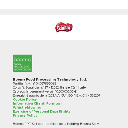
Boema Food Processing Technology S.r.l.
Partita I.V.A. n° 04087960045
Corso R. Scagliola n. 197 - 12052
Neive
(Cn)
Italy
Cap. soc. Intièrement versé : 10.000.000,00 €
Enregistré auprès de la C.C.I.A.A. CUNEO R.E.A. CN - 335207
Cookie Policy
Informativa Clienti Fornitori
Whistleblowing
Exercise of Personal Data Rights
Privacy Policy
Boema FPT S.r.l. est une filiale de la holding Boema S.p.A.