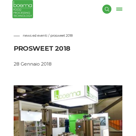
Boema S.p.A.
sarà presente alla fiera
PROSWEET 2018
a
Cologne. Boema S.p.A. si affaccia sempre di più nel mercato
dolciario e punta a diventare leader in questo settore.
Vi invitiamo a visitare il nostro stand per toccare di persona la
qualità delle macchine Boema.
news ed eventi
/ prosweet 2018
Hall 10.1, Stand D n° 090
Date: 28/01-31/01/2018
PROSWEET 2018
Luogo della fiera: Colonia, Koelnmesse
http://www.prosweets.com/Prosweets/index-2.php
28 Gennaio 2018
Boema S.p.A.
sarà presente alla fiera
PROSWEET 2018
a
Cologne. Boema S.p.A. si affaccia sempre di più nel mercato
dolciario e punta a diventare leader in questo settore.
Vi invitiamo a visitare il nostro stand per toccare di persona la
qualità delle macchine Boema.
Hall 10.1, Stand D n° 090
Date: 28/01-31/01/2018
Luogo della fiera: Colonia, Koelnmesse
http://www.prosweets.com/Prosweets/index-2.php