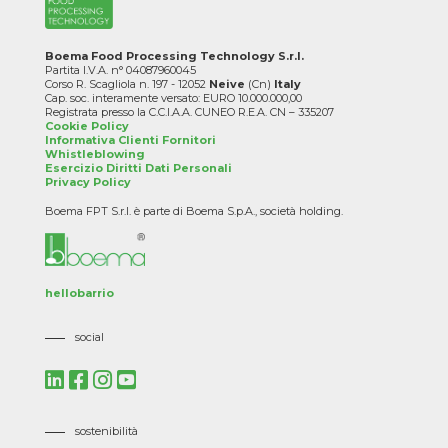
Boema Food Processing Technology S.r.l.
Partita I.V.A. n° 04087960045
Corso R. Scagliola n. 197 - 12052
Neive
(Cn)
Italy
Cap. soc. interamente versato: EURO 10.000.000,00
Registrata presso la C.C.I.A.A. CUNEO R.E.A. CN – 335207
Cookie Policy
Informativa Clienti Fornitori
Whistleblowing
Esercizio Diritti Dati Personali
Privacy Policy
Boema FPT S.r.l. è parte di Boema S.p.A., società holding.
hellobarrio
social
sostenibilità