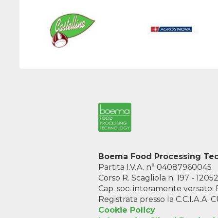
Boema Food Processing Tech
Partita I.V.A. n° 04087960045
Corso R. Scagliola n. 197 - 1205
Cap. soc. interamente versato
Registrata presso la C.C.I.A.A
Cookie Policy