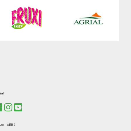
ial
tenibilità