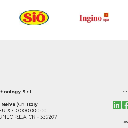
soc
nology S.r.l.
2
Neive
(Cn)
Italy
: EURO 10.000.000,00
. CUNEO R.E.A. CN – 335207
sos