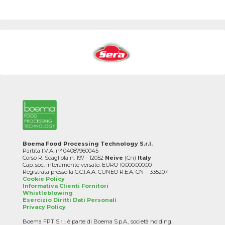
Boema Food Processing Technology S.r.l.
Partita I.V.A. n° 04087960045
Corso R. Scagliola n. 197 - 12052
Neive
(Cn)
Italy
Cap. soc. interamente versato: EURO 10.000.000,00
Registrata presso la C.C.I.A.A. CUNEO R.E.A. CN – 335207
Cookie Policy
Informativa Clienti Fornitori
Whistleblowing
Esercizio Diritti Dati Personali
Privacy Policy
Boema FPT S.r.l. è parte di Boema S.p.A., società holding.