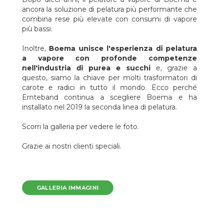
In Ernteband Fruchtsaft GmbH abbiamo installato la prima
ancora la soluzione di pelatura più performante che
linea completa di Boema per la lavorazione di carote e
combina rese più elevate con consumi di vapore
barbabietola e ha funzionato perfettamente.
Ha migliorato l
più bassi.
qualità e l'efficienza
, che è uno degli obiettivi principali d
Ernteband, per questo abbiamo iniziato a valutare l'installazione
Inoltre,
Boema unisce l'esperienza di pelatura
di una nuova linea di processo.
Naturalmente Boema è stata l
a vapore con profonde competenze
nostra prima scelta per questo nuovo progetto, dovuta alla
nell'industria di purea e succhi
e, grazie a
reciproca e fiduciosa esperienza, abbiamo iniziato a studiare
questo, siamo la chiave per molti trasformatori di
insieme il miglior layout e una soluzione ottimale per le nostre
carote e radici in tutto il mondo. Ecco perché
esigenze. Il team Boema ci ha accompagnato dalla fase
Ernteband continua a scegliere Boema e ha
preliminare allo start up, fino alla positiva messa in servizio
installato nel 2019 la seconda linea di pelatura.
della linea. Attualmente, abbiamo migliorato la capacità,
l'automatizzazione e il controllo della linea, quindi possiamo
Scorri la galleria per vedere le foto.
lavorare 24 ore su 24, 7 giorni su 7,
con meno operatori d
quanti necessari prima.
Siamo pienamente soddisfatt
Grazie ai nostri clienti speciali.
scegliendo ancora una volta Boema!
”.
Boema ha fornito la prima linea di pelatura a vapore ad
Ernteband, il rivoluzionario
pelatore a vapore Mod. SPB
con
GALLERIA IMMAGINI
cestello rotante interno per la separazione completa del
prodotto/condensa, nel 2009. La linea è stata completata con le
sezioni di spazzolatura, triturazione e riscaldamento.