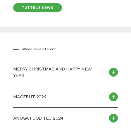
Dopo dieci anni, il pelatore a vapore di Boema è ancora la
TUTTE LE NEWS
soluzione di pelatura più performante che combina rese più
elevate con consumi di vapore più bassi.
Inoltre,
Boema unisce l'esperienza di pelatura a vapor
con profonde competenze nell'industria di purea e succhi
e, grazie a questo, siamo la chiave per molti trasformatori di
carote e radici in tutto il mondo. Ecco perché Ernteband
ultime news ed eventi
continua a scegliere Boema e ha installato nel 2019 la seconda
linea di pelatura.
MERRY CHRISTMAS AND HAPPY NEW
Scorri la galleria per vedere le foto.
YEAR
Grazie ai nostri clienti speciali.
MACFRUT 2024
ANUGA FOOD TEC 2024