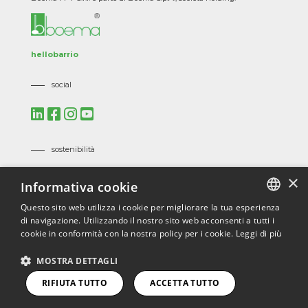
hellobarrio
social
sostenibilità
Mission, Vision e Politiche Aziendali
×
Informativa cookie
Codice Etico
Codice Etico dei Fornitori
Questo sito web utilizza i cookie per migliorare la tua esperienza
di navigazione. Utilizzando il nostro sito web acconsenti a tutti i
ITALIAN
certificazioni
cookie in conformità con la nostra policy per i cookie.
Leggi di più
ENGLISH
ISO 9001
/
ISO 45001
/
ISO 14001
/
ISO 3834
/
EN 1090
/
MOSTRA DETTAGLI
ECOVADIS
FRENCH
RIFIUTA TUTTO
ACCETTA TUTTO
RUSSIAN