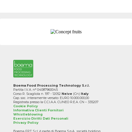
Boema Food Processing Technology S.r.l.
Partita I.V.A. n° 04087960045
Corso R. Scagliola n. 197 - 12052
Neive
(Cn)
Italy
Cap. soc. interamente versato: EURO 10.000.000,00
Registrata presso la C.C.I.A.A. CUNEO R.E.A. CN – 335207
Cookie Policy
Informativa Clienti Fornitori
Whistleblowing
Esercizio Diritti Dati Personali
Privacy Policy
Boema FPT S.r.l. è parte di Boema S.p.A., società holding.