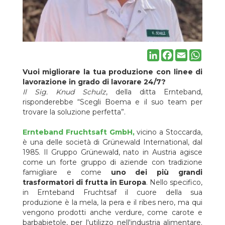
barbabietole per purea
destinata alla produzione di succhi.
Il Sig. Knud Schulz, Direttore di Stabilimento di Ernteband,
riporta: “
Il Gruppo Gruenewald lavora con Boema da molti anni
In Ernteband Fruchtsaft GmbH abbiamo installato la prima
linea completa di Boema per la lavorazione di carote e
LinkedIn
Facebook
Email
Whats
barbabietola e ha funzionato perfettamente.
Ha migliorato l
qualità e l'efficienza
, che è uno degli obiettivi principali d
Vuoi migliorare la tua produzione con linee di
Ernteband, per questo abbiamo iniziato a valutare l'installazione
lavorazione in grado di lavorare 24/7?
di una nuova linea di processo.
Naturalmente Boema è stata l
Il Sig. Knud Schulz
, della ditta Ernteband,
nostra prima scelta per questo nuovo progetto, dovuta alla
risponderebbe “Scegli Boema e il suo team per
reciproca e fiduciosa esperienza, abbiamo iniziato a studiare
trovare la soluzione perfetta”.
insieme il miglior layout e una soluzione ottimale per le nostre
esigenze. Il team Boema ci ha accompagnato dalla fase
Ernteband Fruchtsaft GmbH
,
vicino a Stoccarda,
preliminare allo start up, fino alla positiva messa in servizio
è una delle società di Grünewald International, dal
della linea. Attualmente, abbiamo migliorato la capacità,
1985. Il Gruppo Grünewald, nato in Austria agisce
l'automatizzazione e il controllo della linea, quindi possiamo
come un forte gruppo di aziende con tradizione
lavorare 24 ore su 24, 7 giorni su 7,
con meno operatori d
famigliare e come
uno dei più grandi
quanti necessari prima.
Siamo pienamente soddisfatt
trasformatori di frutta in Europa
. Nello specifico,
scegliendo ancora una volta Boema!
”.
in Ernteband Fruchtsaf il cuore della sua
produzione è la mela, la pera e il ribes nero, ma qui
Boema ha fornito la prima linea di pelatura a vapore ad
vengono prodotti anche verdure, come carote e
Ernteband, il rivoluzionario
pelatore a vapore Mod. SPB
con
barbabietole, per l'utilizzo nell'industria alimentare.