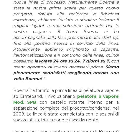
Boema e il suo team per trovare la soluzione perfetta”.
nuova linea di processo.
Naturalmente Boema è
stata la nostra prima scelta per questo nuovo
Ernteband Fruchtsaft GmbH
,
vicino a Stoccarda, è una delle
progetto, dovuta alla reciproca e fiduciosa
società di Grünewald International, dal 1985. Il Gruppo
esperienza, abbiamo iniziato a studiare insieme il
Grünewald, nato in Austria agisce come un forte gruppo di
miglior layout e una soluzione ottimale per le
aziende con tradizione famigliare e come
uno dei più grandi
nostre esigenze. Il team Boema ci ha
trasformatori di frutta in Europa
. Nello specifico, i
accompagnato dalla fase preliminare allo start up,
Ernteband Fruchtsaf il cuore della sua produzione è la mela, la
fino alla positiva messa in servizio della linea.
pera e il ribes nero, ma qui vengono prodotti anche verdure,
Attualmente, abbiamo migliorato la capacità,
come carote e barbabietole, per l'utilizzo nell'industria
l'automatizzazione e il controllo della linea, quindi
alimentare. Ernteband trasforma quotidianamente grandi
possiamo
lavorare 24 ore su 24, 7 giorni su 7,
con
quantità di frutta e verdura coltivate internamente in succhi e
meno operatori di quanti necessari prima.
Siamo
puree: questi prodotti sono la base per la produzione di
pienamente soddisfatti scegliendo ancora una
prodotti di prima qualità
per l'industria alimentare nazionale e
volta Boema!
”.
internazionale e pertanto i macchinari necessari devono
soddisfare queste premesse.
Boema ha fornito la prima linea di pelatura a vapore
ad Ernteband, il rivoluzionario
pelatore a vapore
Abbiamo avuto la possibilità di collaborare con il Sig. Schulz per
Mod. SPB
con cestello rotante interno per la
una linea completa per la
lavorazione di carote e
separazione completa del prodotto/condensa, nel
barbabietole per purea
destinata alla produzione di succhi.
2009. La linea è stata completata con le sezioni di
spazzolatura, triturazione e riscaldamento.
Il Sig. Knud Schulz, Direttore di Stabilimento di Ernteband,
riporta: “
Il Gruppo Gruenewald lavora con Boema da molti anni
Dopo dieci anni, il pelatore a vapore di Boema è