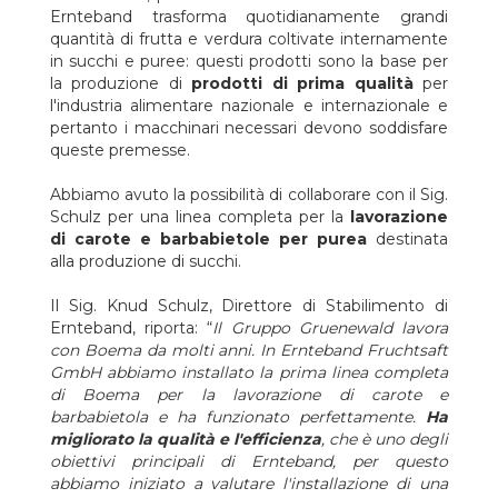
cestello rotante interno per la separazione completa del
Ernteband trasforma quotidianamente grandi
prodotto/condensa, nel 2009. La linea è stata completata con le
quantità di frutta e verdura coltivate internamente
sezioni di spazzolatura, triturazione e riscaldamento.
in succhi e puree: questi prodotti sono la base per
la produzione di
prodotti di prima qualità
per
Dopo dieci anni, il pelatore a vapore di Boema è ancora la
l'industria alimentare nazionale e internazionale e
soluzione di pelatura più performante che combina rese più
pertanto i macchinari necessari devono soddisfare
elevate con consumi di vapore più bassi.
queste premesse.
Inoltre,
Boema unisce l'esperienza di pelatura a vapor
Abbiamo avuto la possibilità di collaborare con il Sig.
con profonde competenze nell'industria di purea e succhi
Schulz per una linea completa per la
lavorazione
e, grazie a questo, siamo la chiave per molti trasformatori di
di carote e barbabietole per purea
destinata
carote e radici in tutto il mondo. Ecco perché Ernteband
alla produzione di succhi.
continua a scegliere Boema e ha installato nel 2019 la seconda
linea di pelatura.
Il Sig. Knud Schulz, Direttore di Stabilimento di
Ernteband, riporta: “
Il Gruppo Gruenewald lavora
Scorri la galleria per vedere le foto.
con Boema da molti anni. In Ernteband Fruchtsaft
GmbH abbiamo installato la prima linea completa
Grazie ai nostri clienti speciali.
di Boema per la lavorazione di carote e
barbabietola e ha funzionato perfettamente.
Ha
Vuoi migliorare la tua produzione con linee di lavorazione
migliorato la qualità e l'efficienza
, che è uno degli
in grado di lavorare 24/7?
obiettivi principali di Ernteband, per questo
Il Sig. Knud Schulz
, della ditta Ernteband, risponderebbe “Scegli
abbiamo iniziato a valutare l'installazione di una