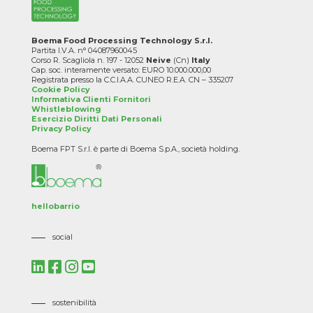
Boema Food Processing Technology S.r.l.
Partita I.V.A. n° 04087960045
Corso R. Scagliola n. 197 - 12052
Neive
(Cn)
Italy
Cap. soc. interamente versato: EURO 10.000.000,00
Registrata presso la C.C.I.A.A. CUNEO R.E.A. CN – 335207
Cookie Policy
Informativa Clienti Fornitori
Whistleblowing
Esercizio Diritti Dati Personali
Privacy Policy
Boema FPT S.r.l. è parte di Boema S.p.A., società holding.
hellobarrio
social
sostenibilità