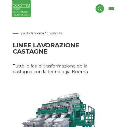
Dal 1979
BOEMA
ha progettato e costruito le migliori macchin
industriali per la lavorazione delle
castagne
. Grazie alla sua
ampia esperienza, le macchine Boema si trovano da tutti i più
grandi produttori di castagne del mondo.
prodotti boema / chestnuts
LINEE LAVORAZIONE
CASTAGNE
Tutte le fasi di trasformazione della
castagna con la tecnologia Boema