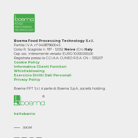
Boema Food Processing Technology S.r.l.
Partita I.V.A. n° 04087960045
Corso R. Scagliola n. 197 - 12052
Neive
(Cn)
Italy
Cap. soc. interamente versato: EURO 10.000.000,00
Registrata presso la C.C.I.A.A. CUNEO R.E.A. CN – 335207
Cookie Policy
Informativa Clienti Fornitori
Whistleblowing
Esercizio Diritti Dati Personali
Privacy Policy
Boema FPT S.r.l. è parte di Boema S.p.A., società holding.
hellobarrio
social