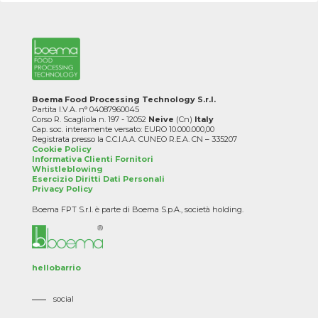
Boema Food Processing Technology S.r.l.
Partita I.V.A. n° 04087960045
Corso R. Scagliola n. 197 - 12052
Neive
(Cn)
Italy
Cap. soc. interamente versato: EURO 10.000.000,00
Registrata presso la C.C.I.A.A. CUNEO R.E.A. CN – 335207
Cookie Policy
Informativa Clienti Fornitori
Whistleblowing
Esercizio Diritti Dati Personali
Privacy Policy
Boema FPT S.r.l. è parte di Boema S.p.A., società holding.
hellobarrio
social