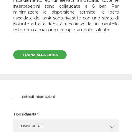
riscaldamento ed un’elevata affidabilità: tutte le
intercapedini sono collaudate a 6 bar. Per
minimizzare la dispersione termica, le parti
riscaldate del tank sono rivestite con uno strato di
isolante ad alta densità, racchiuso da un mantello
esterno in acciaio inox completamente saldato.
TORNA ALLA LINEA
richiedi informazioni
Tipo richiesta *
COMMERCIALE