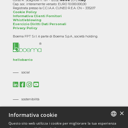
Corso R. Scagliola n. 197 - 12052
Neive
(Cn)
Italy
Cap. soc. interamente versato: EURO 10.000.000,00
Registrata presso la C.C.I.A.A. CUNEO R.E.A. CN – 335207
Cookie Policy
Informativa Clienti Fornitori
Whistleblowing
Esercizio Diritti Dati Personali
Privacy Policy
Boema FPT S.r.l. è parte di Boema S.p.A., società holding.
hellobarrio
social
sostenibilità
Mission, Vision e Politiche Aziendali
×
Informativa cookie
Codice Etico
Codice Etico dei Fornitori
Questo sito web utilizza i cookie per migliorare la tua esperienza