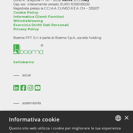
Corso R. Scagliola n. 197 - 12052
Neive
(Cn)
Italy
Cap. soc. interamente versato: EURO 10.000.000,00
Registrata presso la C.C.I.A.A. CUNEO R.E.A. CN – 335207
Cookie Policy
Informativa Clienti Fornitori
Whistleblowing
Esercizio Diritti Dati Personali
Privacy Policy
Boema FPT S.r.l. è parte di Boema S.p.A., società holding.
hellobarrio
social
sostenibilità
Mission, Vision e Politiche Aziendali
×
Informativa cookie
Codice Etico
Codice Etico dei Fornitori
Questo sito web utilizza i cookie per migliorare la tua esperienza