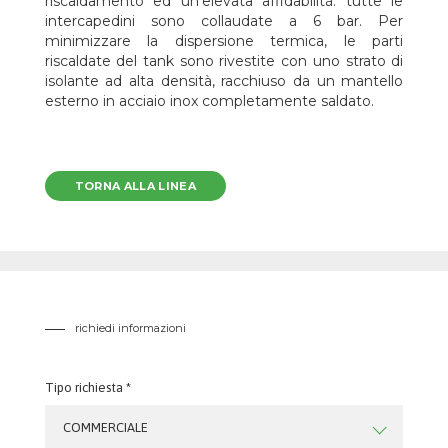
riscaldamento ed un’elevata affidabilità: tutte le
intercapedini sono collaudate a 6 bar. Per
minimizzare la dispersione termica, le parti
riscaldate del tank sono rivestite con uno strato di
isolante ad alta densità, racchiuso da un mantello
esterno in acciaio inox completamente saldato.
TORNA ALLA LINEA
richiedi informazioni
Tipo richiesta *
COMMERCIALE