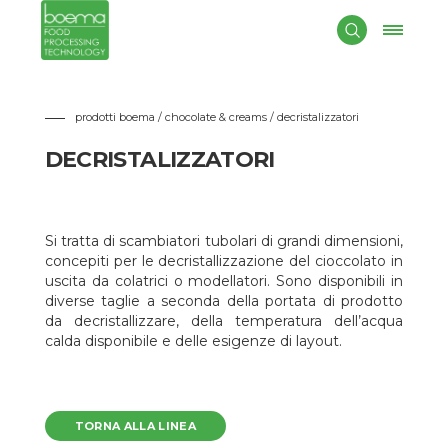
Si tratta di scambiatori tubolari di grandi dimensioni, concepiti
per le decristallizzazione del cioccolato in uscita da colatrici o
modellatori. Sono disponibili in diverse taglie a seconda della
portata di prodotto da decristallizzare, della temperatura
dell’acqua calda disponibile e delle esigenze di layout.
prodotti boema / chocolate & creams
/ decristalizzatori
DECRISTALIZZATORI
Si tratta di scambiatori tubolari di grandi dimensioni,
concepiti per le decristallizzazione del cioccolato in
uscita da colatrici o modellatori. Sono disponibili in
diverse taglie a seconda della portata di prodotto
da decristallizzare, della temperatura dell’acqua
calda disponibile e delle esigenze di layout.
TORNA ALLA LINEA