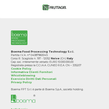
Boema Food Processing Technology S.r.l.
Partita I.V.A. n° 04087960045
Corso R. Scagliola n. 197 - 12052
Neive
(Cn)
Italy
Cap. soc. interamente versato: EURO 10.000.000,00
Registrata presso la C.C.I.A.A. CUNEO R.E.A. CN – 335207
Cookie Policy
Informativa Clienti Fornitori
Whistleblowing
Esercizio Diritti Dati Personali
Privacy Policy
Boema FPT S.r.l. è parte di Boema S.p.A., società holding.