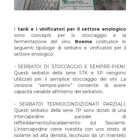
completamente saldato. Questi serbatoi, proprio perché hanno
una intercapedine molto estesa e una coibentazione totale e
di spessore elevato, sono particolarmente indicati per effettuare
la stabilizzazione tartarica sui vini.
- AUTOCLAVI COLLAUDATE: Questi serbatoi della serie AC
I
tank e i vinificatori per il settore enologico
vengono utilizzati per la spumantizzazione dei vini. Essi sono
sono concepiti per lo stoccaggio e la
concepiti per lavorare in pressione (6 bar)e sono dotati di una
fermentazione del vino.
Boema
costruisce le
intercapedine di raffreddamento su tutta la superficie del
seguenti tipologie di serbatoi e vinificatori per il
fasciame. La totalità del serbatoio viene rivestita con uno strato
settore enologico:
di isolante ad alta densità e di spessore molto elevato (80 mm),
racchiuso da un mantello esterno in acciaio inox
- SERBATOI DI STOCCAGGIO E SEMPRE-PIENI:
completamente saldato.
Questi serbatoi della serie STK e SP vengono
- VINIFICATORI ORIZZONTALI E VERTICALI: I vinificatori delle
utilizzati per il semplice stoccaggio dei vini. La
serie VO e VV vengono utilizzati per la vinificazione dei vini
versione “sempre-pieno” consente di avere
rossi. Essi sono dotati di agitatore ad aspo con pale per
capacità variabile all’interno del serbatoio.
ottimizzare l’estrazione del colore e di tutte le sostanze
organolettiche dalle uve. Rispetto ai serbatoi tradizionali questo
- SERBATOI TERMOCONDIZIONATI PARZIALI:
sistema di vinificazione è molto interessante in quanto
Questi serbatoi della serie TP sono dotati di una
garantisce un’ottima resa di estrazione con un risparmio
intercapedine parziale di
notevole di manodopera.
raffreddamento/riscaldamento sul fasciame.
L’intercapedine viene rivestita con uno strato di
isolante ad alta densità, racchiuso da un mantello