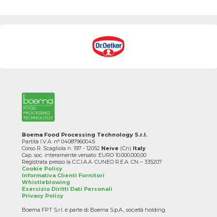
Boema Food Processing Technology S.r.l.
Partita I.V.A. n° 04087960045
Corso R. Scagliola n. 197 - 12052
Neive
(Cn)
Italy
Cap. soc. interamente versato: EURO 10.000.000,00
Registrata presso la C.C.I.A.A. CUNEO R.E.A. CN – 335207
Cookie Policy
Informativa Clienti Fornitori
Whistleblowing
Esercizio Diritti Dati Personali
Privacy Policy
Boema FPT S.r.l. è parte di Boema S.p.A., società holding.