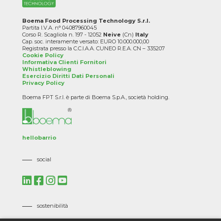
Boema Food Processing Technology S.r.l.
Partita I.V.A. n° 04087960045
Corso R. Scagliola n. 197 - 12052
Neive
(Cn)
Italy
Cap. soc. interamente versato: EURO 10.000.000,00
Registrata presso la C.C.I.A.A. CUNEO R.E.A. CN – 335207
Cookie Policy
Informativa Clienti Fornitori
Whistleblowing
Esercizio Diritti Dati Personali
Privacy Policy
Boema FPT S.r.l. è parte di Boema S.p.A., società holding.
hellobarrio
social
sostenibilità