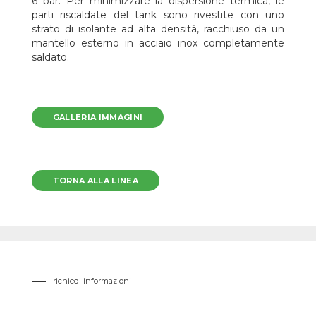
6 bar. Per minimizzare la dispersione termica, le
parti riscaldate del tank sono rivestite con uno
strato di isolante ad alta densità, racchiuso da un
mantello esterno in acciaio inox completamente
saldato.
GALLERIA IMMAGINI
TORNA ALLA LINEA
richiedi informazioni