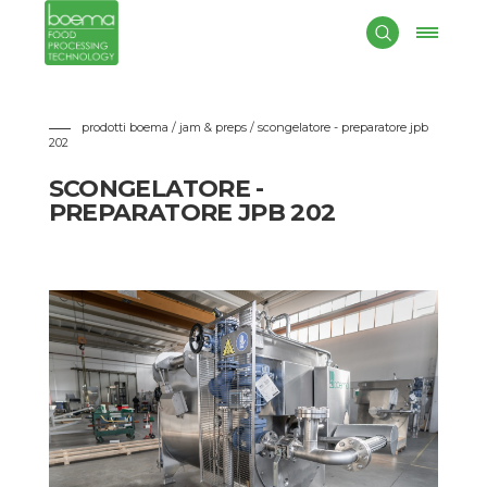
Boema
costruisce
preparatori-scongelatori
con processo di
tipo discontinuo (o batch) o ciclo continuo, per frutta e verdura
in pezzi, intera o purea. Tale macchina è idonea inoltre a ricevere
e miscelare i vari ingredienti della ricetta per la produzione di
confetture, compote, etc.
prodotti boema / jam & preps
/ scongelatore - preparatore jpb
202
SCONGELATORE -
PREPARATORE JPB 202