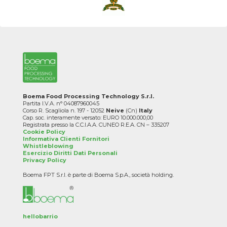
Boema Food Processing Technology S.r.l.
Partita I.V.A. n° 04087960045
Corso R. Scagliola n. 197 - 12052
Neive
(Cn)
Italy
Cap. soc. interamente versato: EURO 10.000.000,00
Registrata presso la C.C.I.A.A. CUNEO R.E.A. CN – 335207
Cookie Policy
Informativa Clienti Fornitori
Whistleblowing
Esercizio Diritti Dati Personali
Privacy Policy
Boema FPT S.r.l. è parte di Boema S.p.A., società holding.
hellobarrio