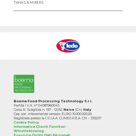
TANKS & MIXERS
Boema Food Processing Technology S.r.l.
Partita I.V.A. n° 04087960045
Corso R. Scagliola n. 197 - 12052
Neive
(Cn)
Italy
Cap. soc. interamente versato: EURO 10.000.000,00
Registrata presso la C.C.I.A.A. CUNEO R.E.A. CN – 335207
Cookie Policy
Informativa Clienti Fornitori
Whistleblowing
Esercizio Diritti Dati Personali