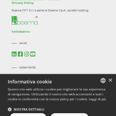
Privacy Policy
Boema FPT S.r.l. è parte di Boema S.p.A., società holding.
hellobarrio
social
sostenibilità
Mission, Vision e Politiche Aziendali
×
Informativa cookie
Codice Etico
Codice Etico dei Fornitori
Questo sito web utilizza i cookie per migliorare la tua esperienza
di navigazione. Utilizzando il nostro sito web acconsenti a tutti i
ITALIAN
certificazioni
cookie in conformità con la nostra policy per i cookie.
Leggi di più
ENGLISH
ISO 9001
/
ISO 45001
/
ISO 14001
/
ISO 3834
/
EN 1090
/
MOSTRA DETTAGLI
ECOVADIS
FRENCH